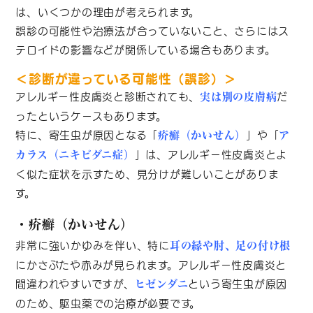
は、いくつかの理由が考えられます。
誤診の可能性や治療法が合っていないこと、さらにはス
テロイドの影響などが関係している場合もあります。
＜診断が違っている可能性（誤診）＞
アレルギー性皮膚炎と診断されても、
だ
実は別の皮膚病
ったというケースもあります。
特に、寄生虫が原因となる「
」や「
疥癬（かいせん）
ア
」は、アレルギー性皮膚炎とよ
カラス（ニキビダニ症）
く似た症状を示すため、見分けが難しいことがありま
す。
・疥癬（かいせん）
非常に強いかゆみを伴い、特に
耳の縁や肘、足の付け根
にかさぶたや赤みが見られます。アレルギー性皮膚炎と
間違われやすいですが、
という寄生虫が原因
ヒゼンダニ
のため、駆虫薬での治療が必要です。