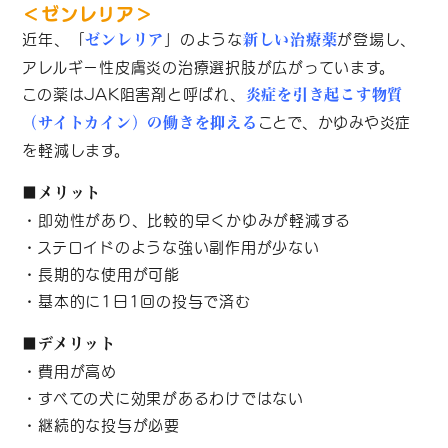
＜ゼンレリア＞
近年、「
」のような
が登場し、
ゼンレリア
新しい治療薬
アレルギー性皮膚炎の治療選択肢が広がっています。
この薬はJAK阻害剤と呼ばれ、
炎症を引き起こす物質
ことで、かゆみや炎症
（サイトカイン）の働きを抑える
を軽減します。
■メリット
・即効性があり、比較的早くかゆみが軽減する
・ステロイドのような強い副作用が少ない
・長期的な使用が可能
・基本的に1日1回の投与で済む
■デメリット
・費用が高め
・すべての犬に効果があるわけではない
・継続的な投与が必要