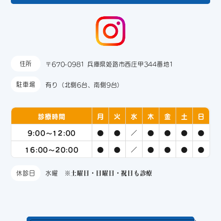
住所
〒670-0981 兵庫県姫路市西庄甲344番地1
駐車場
有り（北側6台、南側9台）
診療時間
月
火
水
木
金
土
日
9:00～12:00
●
●
／
●
●
●
●
16:00～20:00
●
●
／
●
●
●
●
休診日
水曜
※土曜日・日曜日・祝日も診療