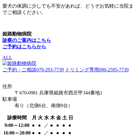
愛犬の体調に少しでも不安があれば、どうぞお気軽に当院ま
でご相談ください。
姫路動物病院
診察のご案内はこちら
ご予約はこちらから
ALL
ご予約・ご相談
079-293-7739
トリミング専用
090-2595-7739
住所
〒670-0981 兵庫県姫路市西庄甲344番地1
駐車場
有り（北側6台、南側9台）
診療時間
月
火
水
木
金
土
日
9:00～12:00
●
●
／
●
●
●
●
16:00～20:00
●
●
／
●
●
●
●