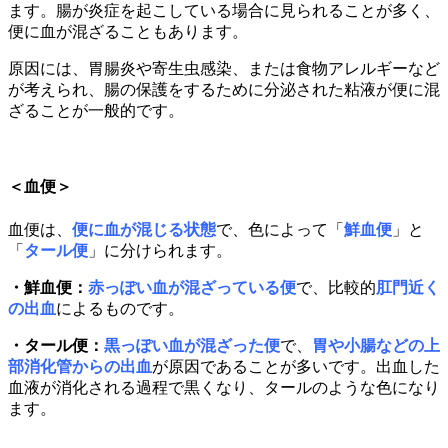
ます。腸が炎症を起こしている場合に見られることが多く、
便に血が混ざることもあります。
原因には、胃腸炎や寄生虫感染、または食物アレルギーなど
が考えられ、腸の保護をするために分泌された粘液が便に混
ざることが一般的です。
＜血便＞
血便は、
便に血が混じる状態
で、色によって「
鮮血便
」と
「
タール便
」に分けられます。
・
鮮血便
：
赤っぽい血が混ざっている便
で、比較的
肛門近く
の出血
によるものです。
・
タール便
：
黒っぽい血が混ざった便
で、
胃や小腸などの上
部消化管からの出血
が原因であることが多いです。出血した
血液が消化される過程で黒くなり、タールのような色になり
ます。