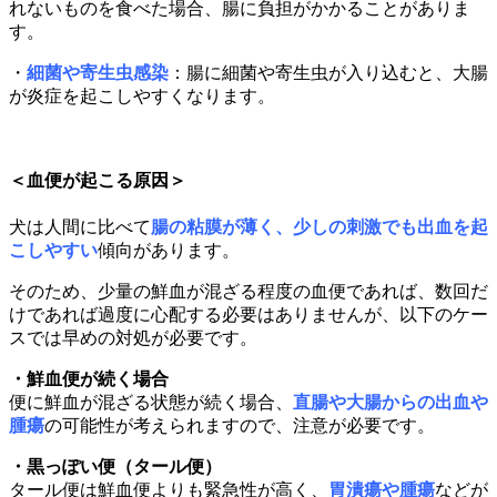
れないものを食べた場合、腸に負担がかかることがありま
す。
・
細菌や寄生虫感染
：腸に細菌や寄生虫が入り込むと、大腸
が炎症を起こしやすくなります。
＜血便が起こる原因＞
犬は人間に比べて
腸の粘膜が薄く、少しの刺激でも出血を起
こしやすい
傾向があります。
そのため、少量の鮮血が混ざる程度の血便であれば、数回だ
けであれば過度に心配する必要はありませんが、以下のケー
スでは早めの対処が必要です。
・鮮血便が続く場合
便に鮮血が混ざる状態が続く場合、
直腸や大腸からの出血や
腫瘍
の可能性が考えられますので、注意が必要です。
・黒っぽい便（タール便）
タール便は鮮血便よりも緊急性が高く、
胃潰瘍や腫瘍
などが