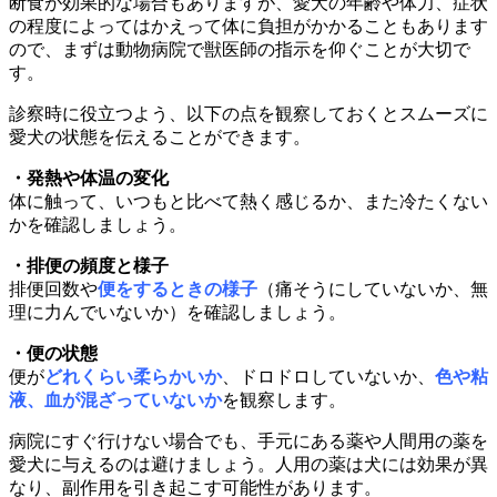
断食が効果的な場合もありますが、愛犬の年齢や体力、症状
の程度によってはかえって体に負担がかかることもあります
ので、まずは動物病院で獣医師の指示を仰ぐことが大切で
す。
診察時に役立つよう、以下の点を観察しておくとスムーズに
愛犬の状態を伝えることができます。
・発熱や体温の変化
体に触って、いつもと比べて熱く感じるか、また冷たくない
かを確認しましょう。
・排便の頻度と様子
排便回数や
便をするときの様子
（痛そうにしていないか、無
理に力んでいないか）を確認しましょう。
・便の状態
便が
どれくらい柔らかいか
、ドロドロしていないか、
色や粘
液、血が混ざっていないか
を観察します。
病院にすぐ行けない場合でも、手元にある薬や人間用の薬を
愛犬に与えるのは避けましょう。人用の薬は犬には効果が異
なり、副作用を引き起こす可能性があります。