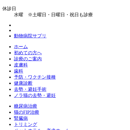
休診日
水曜
※土曜日・日曜日・祝日も診療
動物病院サプリ
ホーム
初めての方へ
診療のご案内
皮膚科
歯科
予防・ワクチン接種
健康診断
去勢・避妊手術
ノラ猫の去勢・避妊
糖尿病治療
猫のFIP治療
腎臓病
トリミング