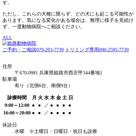
す。
ただし、これらの犬種に限らず、どの犬にも起こる可能性が
あります。気になる変化がある場合は、無理に様子を見続け
ず、一度動物病院へご相談ください。
ALL
ご予約・ご相談
079-293-7739
トリミング専用
090-2595-7739
住所
〒670-0981 兵庫県姫路市西庄甲344番地1
駐車場
有り（北側6台、南側9台）
診療時間
月
火
水
木
金
土
日
9:00～12:00
●
●
／
●
●
●
●
16:00～20:00
●
●
／
●
●
●
●
休診日
水曜
※土曜日・日曜日・祝日も診療